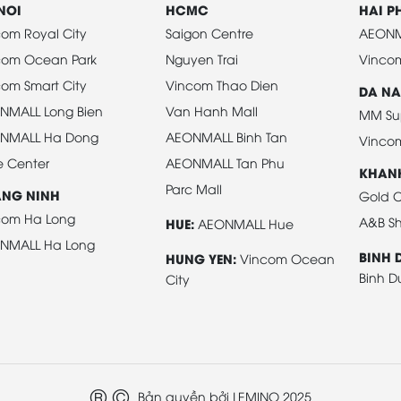
NOI
HCMC
HAI 
om Royal City
Saigon Centre
AEONM
com Ocean Park
Nguyen Trai
Vinco
om Smart City
Vincom Thao Dien
DA N
NMALL Long Bien
Van Hanh Mall
MM Su
NMALL Ha Dong
AEONMALL Binh Tan
Vinco
e Center
AEONMALL Tan Phu
KHAN
Parc Mall
NG NINH
Gold C
com Ha Long
A&B Sh
HUE:
AEONMALL Hue
NMALL Ha Long
BINH 
HUNG YEN:
Vincom Ocean
Binh 
City
® ©
Bản quyền bởi LEMINO 2025