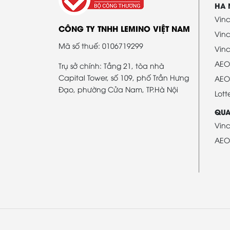
HA 
Vinc
CÔNG TY TNHH LEMINO VIỆT NAM
Vin
Mã số thuế: 0106719299
Vinc
AEO
Trụ sở chính: Tầng 21, tòa nhà
Capital Tower, số 109, phố Trần Hưng
AEO
Đạo, phường Cửa Nam, TP.Hà Nội
Lott
QUA
Vin
AEO