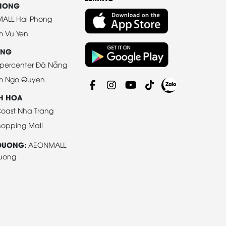
PHONG
ALL Hai Phong
m Vu Yen
ANG
percenter Đà Nẵng
m Ngo Quyen
H HOA
oast Nha Trang
opping Mall
DUONG:
AEONMALL
Duong