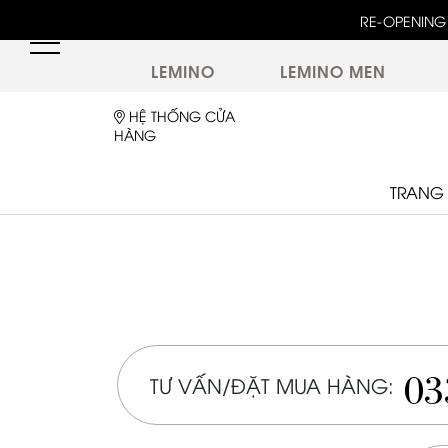
unway 25 bậc dốc đứng trong show "GOLDEN HOUR"
RE-OPENING 
ừ túi LEMINO với logo Double L mới sau một thập kỷ
LEMINO
LEMINO MEN
HỆ THỐNG CỬA
HÀNG
TRANG
03
TƯ VẤN/ĐẶT MUA HÀNG: