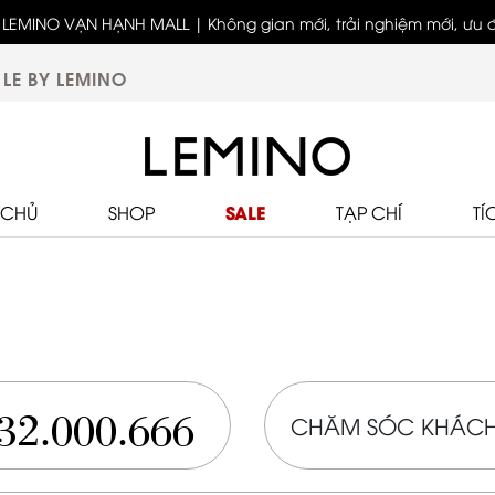
LEMINO VẠN HẠNH MALL | Không gian mới, trải nghiệm mới, ưu đã
biệt
LE BY LEMINO
SALE
 CHỦ
SHOP
TẠP CHÍ
TÍ
32.000.666
CHĂM SÓC KHÁCH