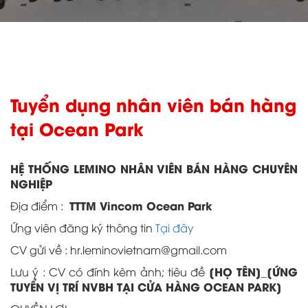
Tuyển dụng nhân viên bán hàng
tại Ocean Park
HỆ THỐNG LEMINO NHÂN VIÊN BÁN HÀNG CHUYÊN
NGHIỆP
TTTM Vincom Ocean Park
Địa điểm :
Ứng viên đăng ký thông tin
Tại đây
CV gửi về : hr.leminovietnam@gmail.com
[HỌ TÊN]_[ỨNG
Lưu ý : CV có đính kèm ảnh; tiêu đề
TUYỂN VỊ TRÍ NVBH TẠI CỬA HÀNG OCEAN PARK]