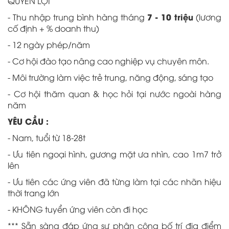
QUYỀN LỢI
7 - 10 triệu
- Thu nhập trung bình hàng tháng
(lương
cố định + % doanh thu)
- 12 ngày phép/năm
- Cơ hội đào tạo nâng cao nghiệp vụ chuyên môn.
- Môi trường làm việc trẻ trung, năng động, sáng tạo
- Cơ hội thăm quan & học hỏi tại nước ngoài hàng
năm
YÊU CẦU :
- Nam, tuổi từ 18-28t
- Ưu tiên ngoại hình, gương mặt ưa nhìn, cao 1m7 trở
lên
- Ưu tiên các ứng viên đã từng làm tại các nhãn hiệu
thời trang lớn
- KHÔNG tuyển ứng viên còn đi học
*** Sẵn sàng đáp ứng sự phân công bố trí địa điểm