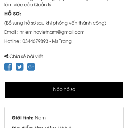
làm việc của Quản lý
HỒ SƠ:
(Bổ sung hồ sơ sau khi phỏng vấn thành công)
Email : hr.leminovietnam@gmail.com
Hotline : 0344679893 - Ms Trang
Chia sẻ bài viết
Nộp hồ sơ
Giới tính:
Nam
Địa điểm làm việc: