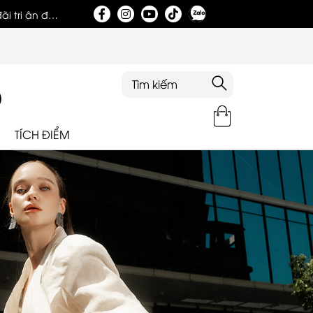
i tri ân đặc
Tri ân khách hàng nhân dịp khai trương showroom
TÍCH ĐIỂM