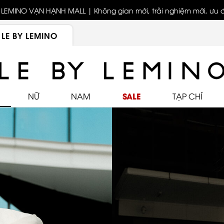
LEMINO VẠN HẠNH MALL | Không gian mới, trải nghiệm mới, ưu đã
Bốn thế hệ - Một tinh thần thời trang cùng LEMINO
biệt
LE BY LEMINO
SALE
NỮ
NAM
TẠP CHÍ