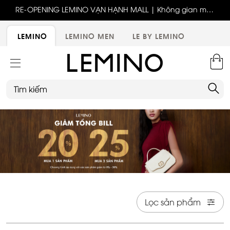
ốc
RE-OPENING LEMINO VẠN HẠNH MALL | Không gian mới,
x
trải nghiệm mới, ưu đãi tri ân đặc biệt
ới
LEMINO
LEMINO MEN
LE BY LEMINO
Lọc sản phẩm