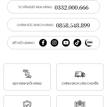
0332.000.666
TƯ VẤN/ĐẶT MUA HÀNG:
0858.548.899
CHĂM SÓC KHÁCH HÀNG:
KẾT NỐI LEMINO:
QUY ĐỊNH ĐỔI HÀNG
CHÍNH SÁCH VẬN CHUYỂN