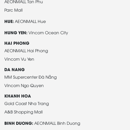
AEONMALL Tan Phu
Parc Mall
HUE:
AEONMALL Hue
HUNG YEN:
Vincom Ocean City
HAI PHONG
AEONMALL Hai Phong
Vincom Vu Yen
DA NANG
MM Supercenter Đà Nẵng
Vincom Ngo Quyen
KHANH HOA
Gold Coast Nha Trang
A&B Shopping Mall
BINH DUONG:
AEONMALL Binh Duong