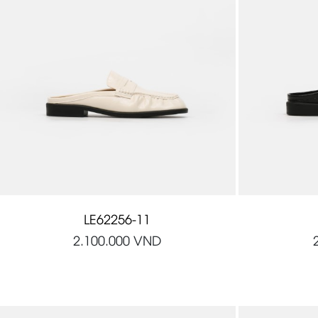
LE62256-11
2.100.000
VND