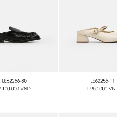
LE62256-80
LE62255-11
2.100.000
VND
1.950.000
VN