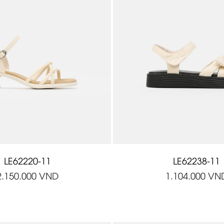
LE62220-11
LE62238-11
2.150.000
VND
1.104.000
VN