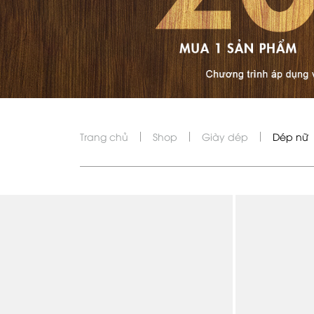
Trang chủ
Shop
Giày dép
Dép nữ