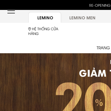
unway 25 bậc dốc đứng trong show "GOLDEN HOUR"
RE-OPENING 
ừ túi LEMINO với logo Double L mới sau một thập kỷ
LEMINO
LEMINO MEN
HỆ THỐNG CỬA
HÀNG
TRANG