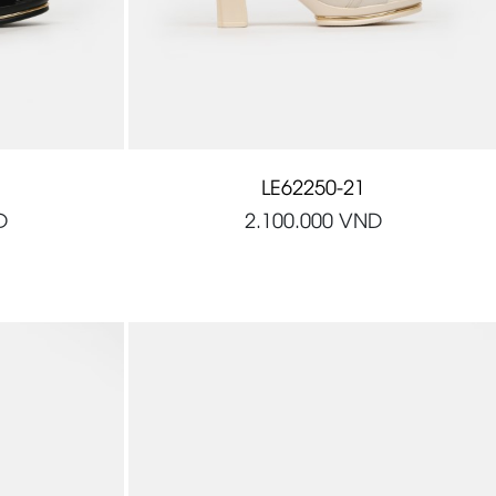
LE62250-21
D
2.100.000
VND