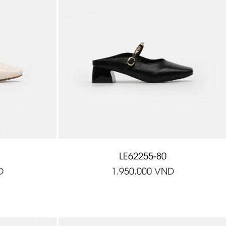
LE62255-80
D
1.950.000
VND