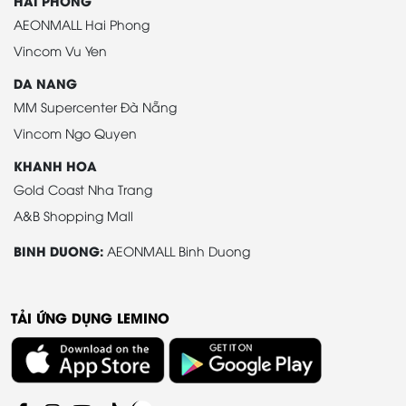
HAI PHONG
AEONMALL Hai Phong
Vincom Vu Yen
DA NANG
MM Supercenter Đà Nẵng
Vincom Ngo Quyen
KHANH HOA
Gold Coast Nha Trang
A&B Shopping Mall
BINH DUONG:
AEONMALL Binh Duong
TẢI ỨNG DỤNG LEMINO