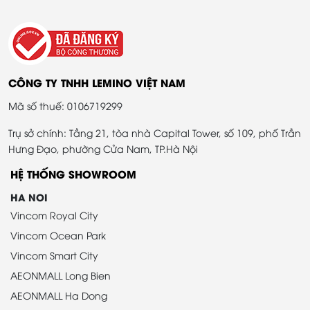
CÔNG TY TNHH LEMINO VIỆT NAM
Mã số thuế: 0106719299
Trụ sở chính: Tầng 21, tòa nhà Capital Tower, số 109, phố Trần
Hưng Đạo, phường Cửa Nam, TP.Hà Nội
HỆ THỐNG SHOWROOM
HA NOI
Vincom Royal City
Vincom Ocean Park
Vincom Smart City
AEONMALL Long Bien
AEONMALL Ha Dong