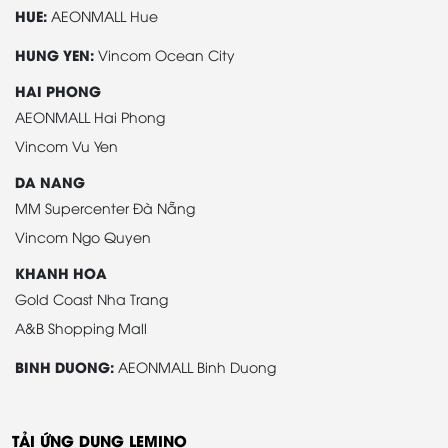
HUE:
AEONMALL Hue
HUNG YEN:
Vincom Ocean City
HAI PHONG
AEONMALL Hai Phong
Vincom Vu Yen
DA NANG
MM Supercenter Đà Nẵng
Vincom Ngo Quyen
KHANH HOA
Gold Coast Nha Trang
A&B Shopping Mall
BINH DUONG:
AEONMALL Binh Duong
TẢI ỨNG DỤNG LEMINO