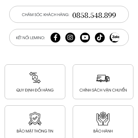
0858.548.899
CHĂM SÓC KHÁCH HÀNG:
KẾT NỐI LEMINO:
QUY ĐỊNH ĐỔI HÀNG
CHÍNH SÁCH VẬN CHUYỂN
BẢO MẬT THÔNG TIN
BẢO HÀNH