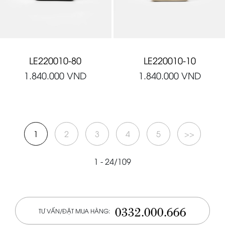
LE220010-80
LE220010-10
1.840.000
VND
1.840.000
VND
1
2
3
4
5
>>
1 - 24/109
0332.000.666
TƯ VẤN/ĐẶT MUA HÀNG: