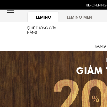
unway 25 bậc dốc đứng trong show "GOLDEN HOUR"
RE-OPENING 
ừ túi LEMINO với logo Double L mới sau một thập kỷ
LEMINO
LEMINO MEN
HỆ THỐNG CỬA
HÀNG
TRANG