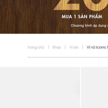
Trang chủ
Shop
Ví da
Ví nữ Iconi