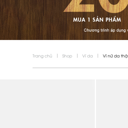
Trang chủ
Shop
Ví da
Ví nữ da thậ