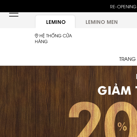
unway 25 bậc dốc đứng trong show "GOLDEN HOUR"
RE-OPENING 
ừ túi LEMINO với logo Double L mới sau một thập kỷ
LEMINO
LEMINO MEN
HỆ THỐNG CỬA
HÀNG
TRANG