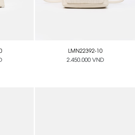
0
LMN22392-10
D
2.450.000
VND