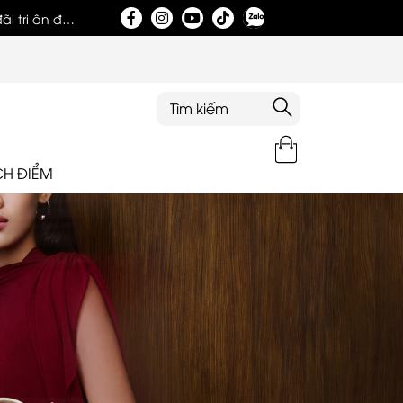
i tri ân đặc
Tri ân khách hàng nhân dịp khai trương showroom
CH ĐIỂM