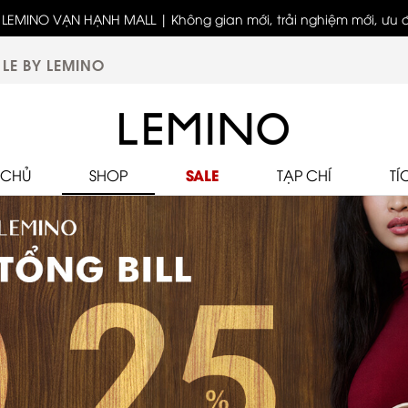
LEMINO VẠN HẠNH MALL | Không gian mới, trải nghiệm mới, ưu đã
Bốn thế hệ - Một tinh thần thời trang cùng LEMINO
biệt
LE BY LEMINO
SALE
 CHỦ
SHOP
TẠP CHÍ
TÍ