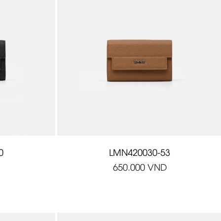
0
LMN420030-53
650.000
VND