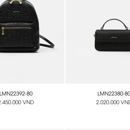
LMN22392-80
LMN22380-8
2.450.000
VND
2.020.000
VN