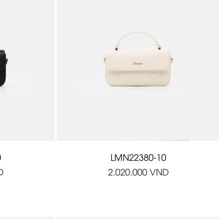
0
LMN22380-10
D
2.020.000
VND