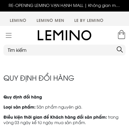
ốc
RE-OPENING LEMINO VẠN HẠNH MALL | Không gian mới,
x
trải nghiệm mới, ưu đãi tri ân đặc biệt
ới
LEMINO
LEMINO MEN
LE BY LEMINO
QUY ĐỊNH ĐỔI HÀNG
Quy định đổi hàng
Loại sản phẩm:
Sản phẩm nguyên giá.
Điều kiện thời gian để Khách hàng đổi sản phẩm:
trong
vòng 03 ngày kể từ ngày mua sản phẩm.