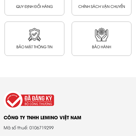
QUY ĐỊNH ĐỔI HÀNG
CHÍNH SÁCH VẬN CHUYỂN
BẢO MẬT THÔNG TIN
BẢO HÀNH
CÔNG TY TNHH LEMINO VIỆT NAM
Mã số thuế: 0106719299