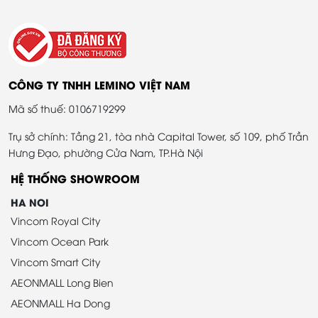
CÔNG TY TNHH LEMINO VIỆT NAM
Mã số thuế: 0106719299
Trụ sở chính: Tầng 21, tòa nhà Capital Tower, số 109, phố Trần
Hưng Đạo, phường Cửa Nam, TP.Hà Nội
HỆ THỐNG SHOWROOM
HA NOI
Vincom Royal City
Vincom Ocean Park
Vincom Smart City
AEONMALL Long Bien
AEONMALL Ha Dong