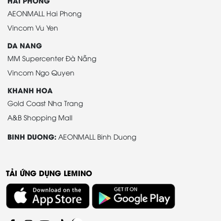
HAI PHONG
AEONMALL Hai Phong
Vincom Vu Yen
DA NANG
MM Supercenter Đà Nẵng
Vincom Ngo Quyen
KHANH HOA
Gold Coast Nha Trang
A&B Shopping Mall
BINH DUONG:
AEONMALL Binh Duong
TẢI ỨNG DỤNG LEMINO