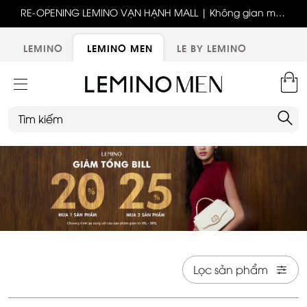
ốc
RE-OPENING LEMINO VẠN HẠNH MALL | Không gian mới,
x
trải nghiệm mới, ưu đãi tri ân đặc biệt
ới
LEMINO
LEMINO MEN
LE BY LEMINO
Lọc sản phẩm