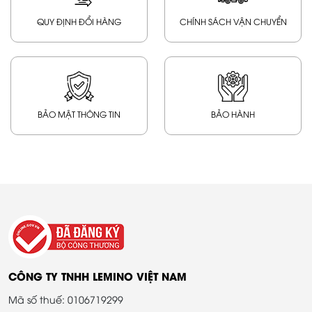
QUY ĐỊNH ĐỔI HÀNG
CHÍNH SÁCH VẬN CHUYỂN
BẢO MẬT THÔNG TIN
BẢO HÀNH
CÔNG TY TNHH LEMINO VIỆT NAM
Mã số thuế: 0106719299