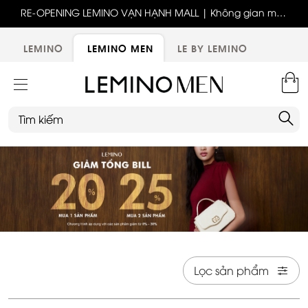
ốc
RE-OPENING LEMINO VẠN HẠNH MALL | Không gian mới,
x
trải nghiệm mới, ưu đãi tri ân đặc biệt
ới
LEMINO
LEMINO MEN
LE BY LEMINO
Lọc sản phẩm