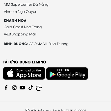
MM Supercenter Đà Nẵng
Vincom Ngo Quyen
KHANH HOA
Gold Coast Nha Trang
A&B Shopping Mall
BINH DUONG:
AEONMALL Binh Duong
TẢI ỨNG DỤNG LEMINO
® ©
Bản quyền bởi LEMINO 2025