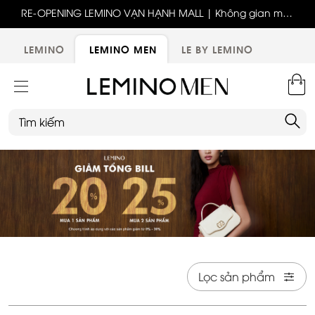
ốc
RE-OPENING LEMINO VẠN HẠNH MALL | Không gian mới,
x
trải nghiệm mới, ưu đãi tri ân đặc biệt
ới
LEMINO
LEMINO MEN
LE BY LEMINO
Lọc sản phẩm