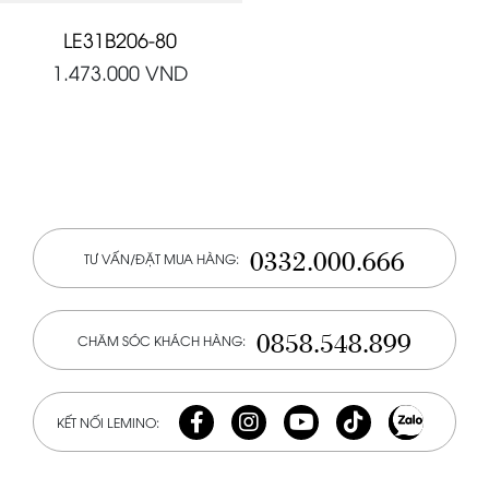
LE31B206-80
1.473.000
VND
0332.000.666
TƯ VẤN/ĐẶT MUA HÀNG:
0858.548.899
CHĂM SÓC KHÁCH HÀNG:
KẾT NỐI LEMINO: