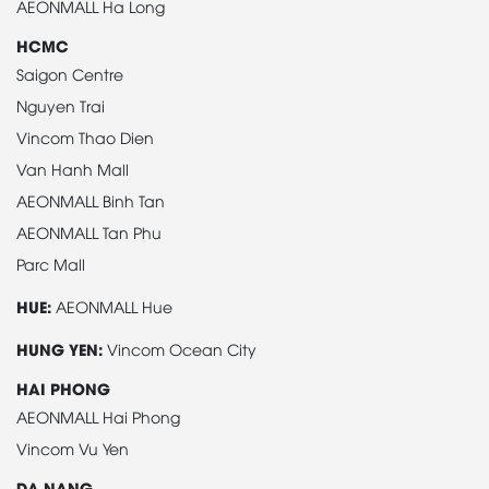
AEONMALL Ha Long
HCMC
Saigon Centre
Nguyen Trai
Vincom Thao Dien
Van Hanh Mall
AEONMALL Binh Tan
AEONMALL Tan Phu
Parc Mall
HUE:
AEONMALL Hue
HUNG YEN:
Vincom Ocean City
HAI PHONG
AEONMALL Hai Phong
Vincom Vu Yen
DA NANG