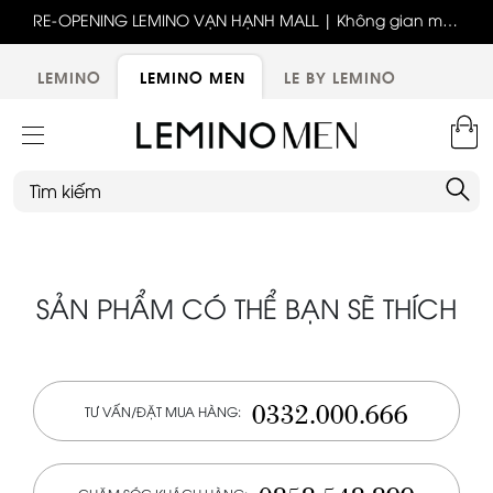
ốc
RE-OPENING LEMINO VẠN HẠNH MALL | Không gian mới,
x
trải nghiệm mới, ưu đãi tri ân đặc biệt
ới
LEMINO
LEMINO MEN
LE BY LEMINO
SẢN PHẨM CÓ THỂ BẠN SẼ THÍCH
0332.000.666
TƯ VẤN/ĐẶT MUA HÀNG: