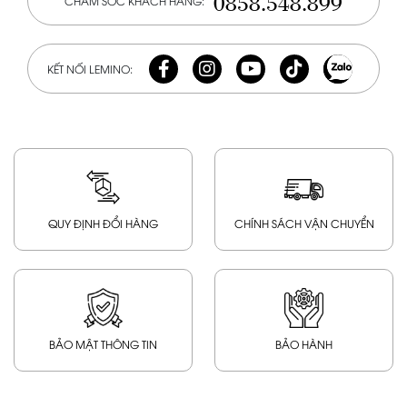
0858.548.899
CHĂM SÓC KHÁCH HÀNG:
KẾT NỐI LEMINO:
QUY ĐỊNH ĐỔI HÀNG
CHÍNH SÁCH VẬN CHUYỂN
BẢO MẬT THÔNG TIN
BẢO HÀNH