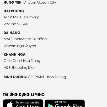
HUNG YEN:
Vincom Ocean City
HAI PHONG
AEONMALL Hai Phong
Vincom Vu Yen
DA NANG
MM Supercenter Đà Nẵng
Vincom Ngo Quyen
KHANH HOA
Gold Coast Nha Trang
A&B Shopping Mall
BINH DUONG:
AEONMALL Binh Duong
TẢI ỨNG DỤNG LEMINO