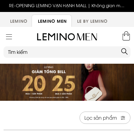
ốc
RE-OPENING LEMINO VẠN HẠNH MALL | Không gian mới,
x
trải nghiệm mới, ưu đãi tri ân đặc biệt
ới
LEMINO
LEMINO MEN
LE BY LEMINO
Lọc sản phẩm