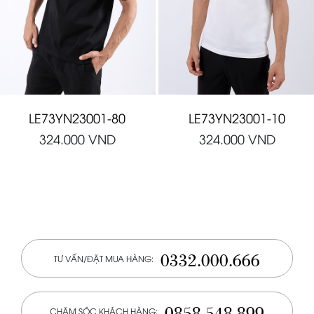
LE73YN23001-80
LE73YN23001-10
324.000
VND
324.000
VND
0332.000.666
TƯ VẤN/ĐẶT MUA HÀNG:
0858.548.899
CHĂM SÓC KHÁCH HÀNG: