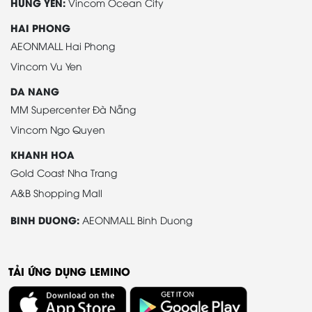
HUNG YEN:
Vincom Ocean City
HAI PHONG
AEONMALL Hai Phong
Vincom Vu Yen
DA NANG
MM Supercenter Đà Nẵng
Vincom Ngo Quyen
KHANH HOA
Gold Coast Nha Trang
A&B Shopping Mall
BINH DUONG:
AEONMALL Binh Duong
TẢI ỨNG DỤNG LEMINO