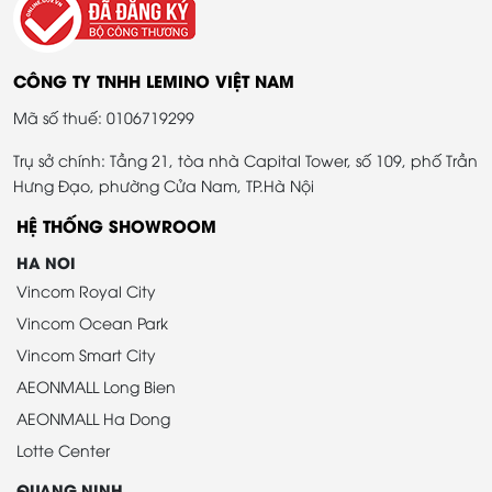
CÔNG TY TNHH LEMINO VIỆT NAM
Mã số thuế: 0106719299
Trụ sở chính: Tầng 21, tòa nhà Capital Tower, số 109, phố Trần
Hưng Đạo, phường Cửa Nam, TP.Hà Nội
HỆ THỐNG SHOWROOM
HA NOI
Vincom Royal City
Vincom Ocean Park
Vincom Smart City
AEONMALL Long Bien
AEONMALL Ha Dong
Lotte Center
QUANG NINH