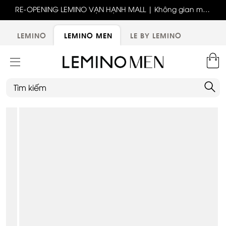
ốc
RE-OPENING LEMINO VẠN HẠNH MALL | Không gian mới,
x
trải nghiệm mới, ưu đãi tri ân đặc biệt
ới
LEMINO
LEMINO MEN
LE BY LEMINO