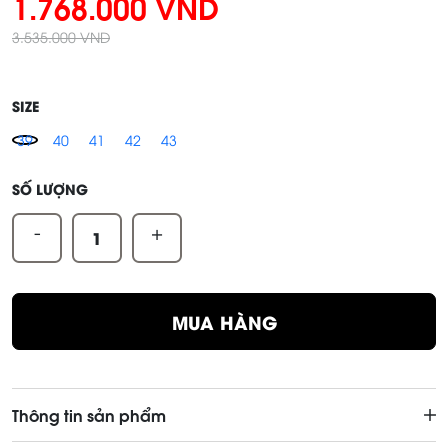
1.768.000 VND
3.535.000 VND
SIZE
39
40
41
42
43
SỐ LƯỢNG
-
+
MUA HÀNG
Thông tin sản phẩm