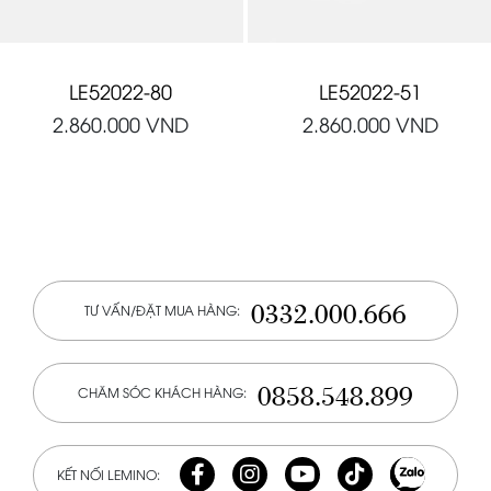
LE52022-80
LE52022-51
2.860.000
VND
2.860.000
VND
0332.000.666
TƯ VẤN/ĐẶT MUA HÀNG:
0858.548.899
CHĂM SÓC KHÁCH HÀNG:
KẾT NỐI LEMINO: