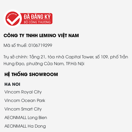
CÔNG TY TNHH LEMINO VIỆT NAM
Mã số thuế: 0106719299
Trụ sở chính: Tầng 21, tòa nhà Capital Tower, số 109, phố Trần
Hưng Đạo, phường Cửa Nam, TP.Hà Nội
HỆ THỐNG SHOWROOM
HA NOI
Vincom Royal City
Vincom Ocean Park
Vincom Smart City
AEONMALL Long Bien
AEONMALL Ha Dong