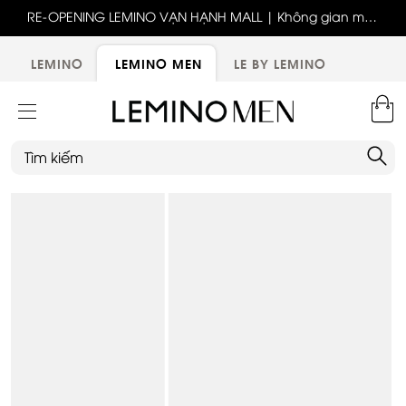
ốc
RE-OPENING LEMINO VẠN HẠNH MALL | Không gian mới,
x
trải nghiệm mới, ưu đãi tri ân đặc biệt
ới
LEMINO
LEMINO MEN
LE BY LEMINO