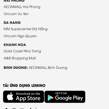
HAI PHONG
AEONMALL Hai Phong
Vincom Vu Yen
DA NANG
MM Supercenter Đà Nẵng
Vincom Ngo Quyen
KHANH HOA
Gold Coast Nha Trang
A&B Shopping Mall
BINH DUONG:
AEONMALL Binh Duong
TẢI ỨNG DỤNG LEMINO