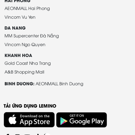
HAI PHONG
AEONMALL Hai Phong
Vincom Vu Yen
DA NANG
MM Supercenter Đà Nẵng
Vincom Ngo Quyen
KHANH HOA
Gold Coast Nha Trang
A&B Shopping Mall
BINH DUONG:
AEONMALL Binh Duong
TẢI ỨNG DỤNG LEMINO