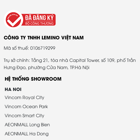
CÔNG TY TNHH LEMINO VIỆT NAM
Mã số thuế: 0106719299
Trụ sở chính: Tầng 21, tòa nhà Capital Tower, số 109, phố Trần
Hưng Đạo, phường Cửa Nam, TP.Hà Nội
HỆ THỐNG SHOWROOM
HA NOI
Vincom Royal City
Vincom Ocean Park
Vincom Smart City
AEONMALL Long Bien
AEONMALL Ha Dong