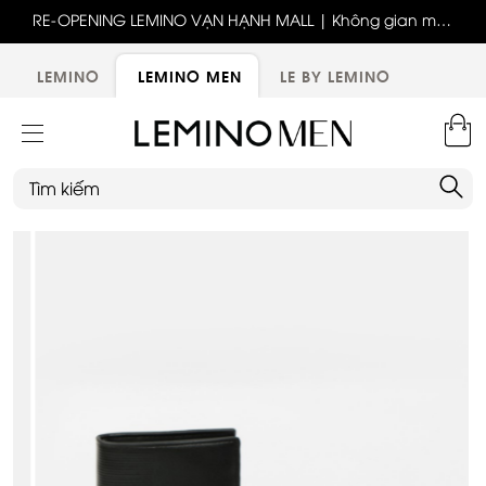
ốc
RE-OPENING LEMINO VẠN HẠNH MALL | Không gian mới,
x
trải nghiệm mới, ưu đãi tri ân đặc biệt
ới
LEMINO
LEMINO MEN
LE BY LEMINO