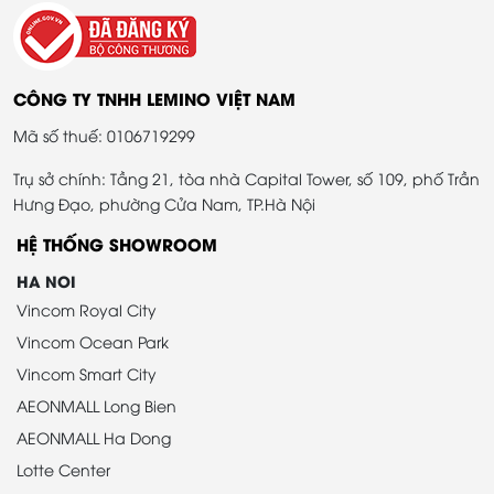
CÔNG TY TNHH LEMINO VIỆT NAM
Mã số thuế: 0106719299
Trụ sở chính: Tầng 21, tòa nhà Capital Tower, số 109, phố Trần
Hưng Đạo, phường Cửa Nam, TP.Hà Nội
HỆ THỐNG SHOWROOM
HA NOI
Vincom Royal City
Vincom Ocean Park
Vincom Smart City
AEONMALL Long Bien
AEONMALL Ha Dong
Lotte Center