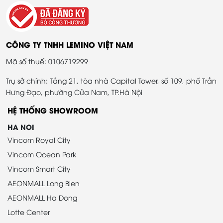
CÔNG TY TNHH LEMINO VIỆT NAM
Mã số thuế: 0106719299
Trụ sở chính: Tầng 21, tòa nhà Capital Tower, số 109, phố Trần
Hưng Đạo, phường Cửa Nam, TP.Hà Nội
HỆ THỐNG SHOWROOM
HA NOI
Vincom Royal City
Vincom Ocean Park
Vincom Smart City
AEONMALL Long Bien
AEONMALL Ha Dong
Lotte Center