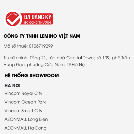
CÔNG TY TNHH LEMINO VIỆT NAM
Mã số thuế: 0106719299
Trụ sở chính: Tầng 21, tòa nhà Capital Tower, số 109, phố Trần
Hưng Đạo, phường Cửa Nam, TP.Hà Nội
HỆ THỐNG SHOWROOM
HA NOI
Vincom Royal City
Vincom Ocean Park
Vincom Smart City
AEONMALL Long Bien
AEONMALL Ha Dong