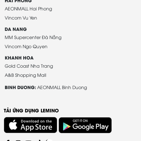
HAI PHONG
AEONMALL Hai Phong
Vincom Vu Yen
DA NANG
MM Supercenter Đà Nẵng
Vincom Ngo Quyen
KHANH HOA
Gold Coast Nha Trang
A&B Shopping Mall
BINH DUONG:
AEONMALL Binh Duong
TẢI ỨNG DỤNG LEMINO