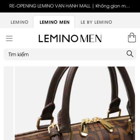
ốc
RE-OPENING LEMINO VẠN HẠNH MALL | Không gian mới,
x
trải nghiệm mới, ưu đãi tri ân đặc biệt
ới
LEMINO
LEMINO MEN
LE BY LEMINO