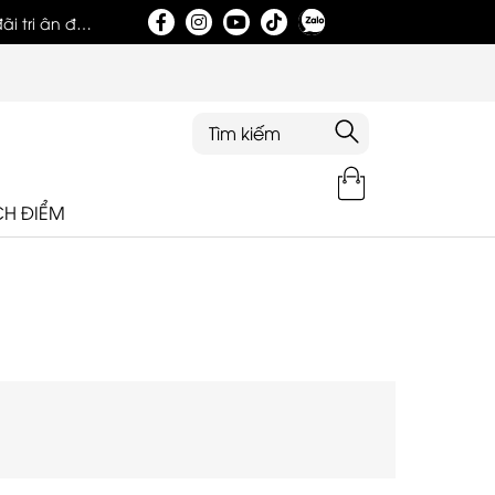
i tri ân đặc
Tri ân khách hàng nhân dịp khai trương showroom
CH ĐIỂM