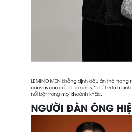
LEMINO MEN khẳng định dấu ấn thời trang n
canvas cao cấp, tạo nên sức hút vừa mạnh 
nổi bật trong mọi khoảnh khắc.
NGƯỜI ĐÀN ÔNG HIỆ