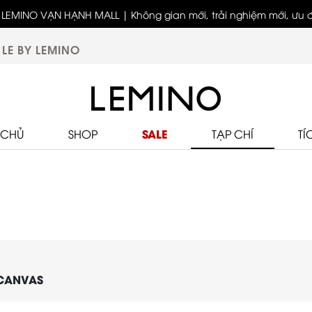
LEMINO VẠN HẠNH MALL | Không gian mới, trải nghiệm mới, ưu đã
Bốn thế hệ - Một tinh thần thời trang cùng LEMINO
biệt
LE BY LEMINO
SALE
 CHỦ
SHOP
TẠP CHÍ
TÍ
CANVAS