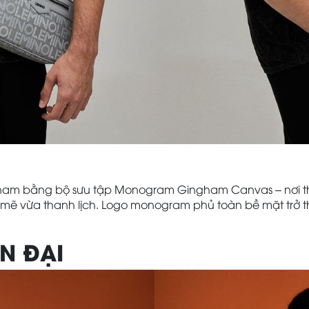
am bằng bộ sưu tập Monogram Gingham Canvas – nơi thiết
mẽ vừa thanh lịch. Logo monogram phủ toàn bề mặt trở t
N ĐẠI