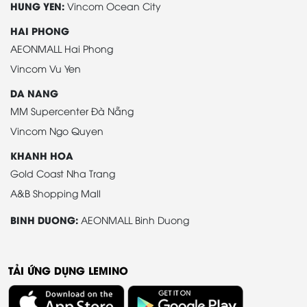
HUNG YEN:
Vincom Ocean City
HAI PHONG
AEONMALL Hai Phong
Vincom Vu Yen
DA NANG
MM Supercenter Đà Nẵng
Vincom Ngo Quyen
KHANH HOA
Gold Coast Nha Trang
A&B Shopping Mall
BINH DUONG:
AEONMALL Binh Duong
TẢI ỨNG DỤNG LEMINO