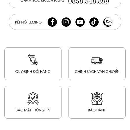
0858.548.899
CHĂM SÓC KHÁCH HÀNG:
KẾT NỐI LEMINO:
QUY ĐỊNH ĐỔI HÀNG
CHÍNH SÁCH VẬN CHUYỂN
BẢO MẬT THÔNG TIN
BẢO HÀNH