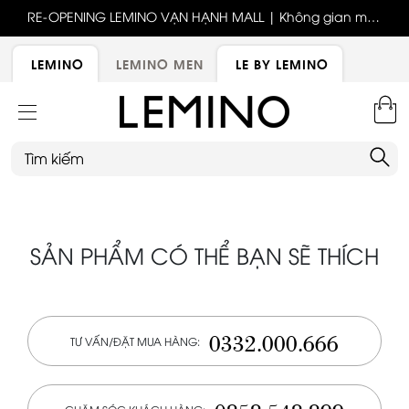
ốc
RE-OPENING LEMINO VẠN HẠNH MALL | Không gian mới,
x
trải nghiệm mới, ưu đãi tri ân đặc biệt
ới
LEMINO
LEMINO MEN
LE BY LEMINO
SẢN PHẨM CÓ THỂ BẠN SẼ THÍCH
0332.000.666
TƯ VẤN/ĐẶT MUA HÀNG: