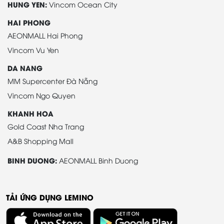
HUNG YEN:
Vincom Ocean City
HAI PHONG
AEONMALL Hai Phong
Vincom Vu Yen
DA NANG
MM Supercenter Đà Nẵng
Vincom Ngo Quyen
KHANH HOA
Gold Coast Nha Trang
A&B Shopping Mall
BINH DUONG:
AEONMALL Binh Duong
TẢI ỨNG DỤNG LEMINO