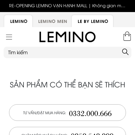
ốc
RE-OPENING LEMINO VẠN HẠNH MALL | Không gian mới,
x
trải nghiệm mới, ưu đãi tri ân đặc biệt
ới
LEMINO
LEMINO MEN
LE BY LEMINO
SẢN PHẨM CÓ THỂ BẠN SẼ THÍCH
0332.000.666
TƯ VẤN/ĐẶT MUA HÀNG: