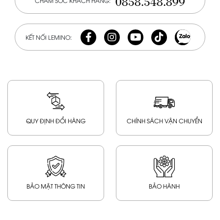
0858.548.899
CHĂM SÓC KHÁCH HÀNG:
KẾT NỐI LEMINO:
QUY ĐỊNH ĐỔI HÀNG
CHÍNH SÁCH VẬN CHUYỂN
BẢO MẬT THÔNG TIN
BẢO HÀNH