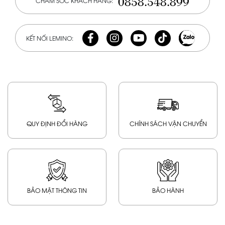
0858.548.899
CHĂM SÓC KHÁCH HÀNG:
KẾT NỐI LEMINO:
QUY ĐỊNH ĐỔI HÀNG
CHÍNH SÁCH VẬN CHUYỂN
BẢO MẬT THÔNG TIN
BẢO HÀNH