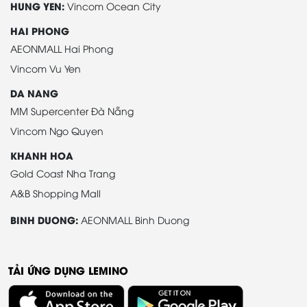
HUNG YEN:
Vincom Ocean City
HAI PHONG
AEONMALL Hai Phong
Vincom Vu Yen
DA NANG
MM Supercenter Đà Nẵng
Vincom Ngo Quyen
KHANH HOA
Gold Coast Nha Trang
A&B Shopping Mall
BINH DUONG:
AEONMALL Binh Duong
TẢI ỨNG DỤNG LEMINO