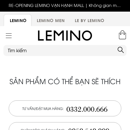
ốc
RE-OPENING LEMINO VẠN HẠNH MALL | Không gian mới,
x
trải nghiệm mới, ưu đãi tri ân đặc biệt
ới
LEMINO
LEMINO MEN
LE BY LEMINO
SẢN PHẨM CÓ THỂ BẠN SẼ THÍCH
0332.000.666
TƯ VẤN/ĐẶT MUA HÀNG: