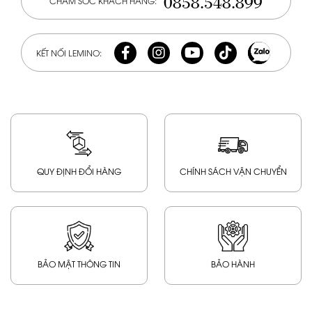
0858.548.899
CHĂM SÓC KHÁCH HÀNG:
KẾT NỐI LEMINO:
QUY ĐỊNH ĐỔI HÀNG
CHÍNH SÁCH VẬN CHUYỂN
BẢO MẬT THÔNG TIN
BẢO HÀNH