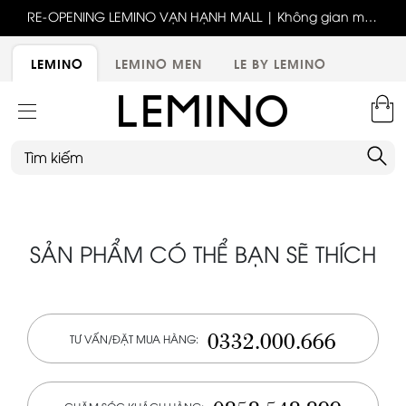
ốc
RE-OPENING LEMINO VẠN HẠNH MALL | Không gian mới,
x
trải nghiệm mới, ưu đãi tri ân đặc biệt
ới
LEMINO
LEMINO MEN
LE BY LEMINO
SẢN PHẨM CÓ THỂ BẠN SẼ THÍCH
0332.000.666
TƯ VẤN/ĐẶT MUA HÀNG: