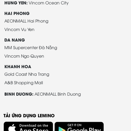
HUNG YEN:
Vincom Ocean City
HAI PHONG
AEONMALL Hai Phong
Vincom Vu Yen
DA NANG
MM Supercenter Đà Nẵng
Vincom Ngo Quyen
KHANH HOA
Gold Coast Nha Trang
A&B Shopping Mall
BINH DUONG:
AEONMALL Binh Duong
TẢI ỨNG DỤNG LEMINO