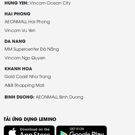
HUNG YEN:
Vincom Ocean City
HAI PHONG
AEONMALL Hai Phong
Vincom Vu Yen
DA NANG
MM Supercenter Đà Nẵng
Vincom Ngo Quyen
KHANH HOA
Gold Coast Nha Trang
A&B Shopping Mall
BINH DUONG:
AEONMALL Binh Duong
TẢI ỨNG DỤNG LEMINO