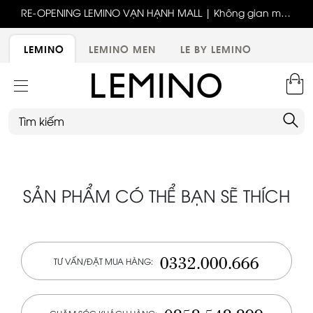
ốc
RE-OPENING LEMINO VẠN HẠNH MALL | Không gian mới,
x
trải nghiệm mới, ưu đãi tri ân đặc biệt
ới
LEMINO
LEMINO MEN
LE BY LEMINO
SẢN PHẨM CÓ THỂ BẠN SẼ THÍCH
0332.000.666
TƯ VẤN/ĐẶT MUA HÀNG: