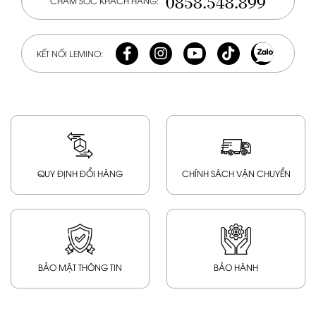
0858.548.899
CHĂM SÓC KHÁCH HÀNG:
KẾT NỐI LEMINO:
QUY ĐỊNH ĐỔI HÀNG
CHÍNH SÁCH VẬN CHUYỂN
BẢO MẬT THÔNG TIN
BẢO HÀNH