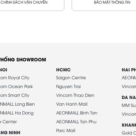
CHÍNH SÁCH VẬN CHUYỂN
BẢO MẬT THÔNG TIN
 THỐNG SHOWROOM
NOI
HCMC
HAI 
om Royal City
Saigon Centre
AEONM
com Ocean Park
Nguyen Trai
Vinco
om Smart City
Vincom Thao Dien
DA N
NMALL Long Bien
Van Hanh Mall
MM Su
NMALL Ha Dong
AEONMALL Binh Tan
Vinco
e Center
AEONMALL Tan Phu
KHAN
Parc Mall
NG NINH
Gold C