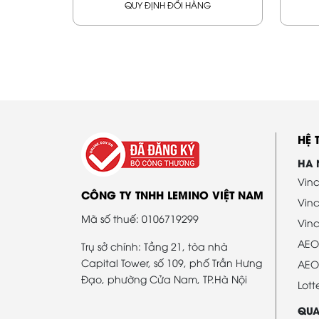
QUY ĐỊNH ĐỔI HÀNG
HỆ
HA 
Vinc
CÔNG TY TNHH LEMINO VIỆT NAM
Vin
Mã số thuế: 0106719299
Vinc
AEO
Trụ sở chính: Tầng 21, tòa nhà
Capital Tower, số 109, phố Trần Hưng
AEO
Đạo, phường Cửa Nam, TP.Hà Nội
Lott
QUA