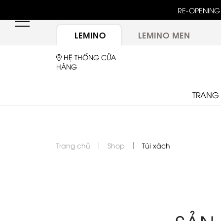
unway 25 bậc dốc đứng trong show "GOLDEN HOUR"
RE-OPENING 
ừ túi LEMINO với logo Double L mới sau một thập kỷ
LEMINO
LEMINO MEN
HỆ THỐNG CỬA
HÀNG
TRANG
Trang chủ
Shop
Túi xách