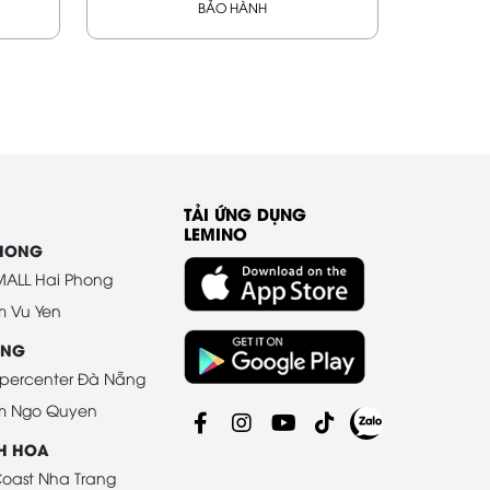
BẢO HÀNH
TẢI ỨNG DỤNG
LEMINO
PHONG
ALL Hai Phong
m Vu Yen
ANG
percenter Đà Nẵng
m Ngo Quyen
H HOA
oast Nha Trang