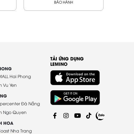
BẢO HÀNH
TẢI ỨNG DỤNG
LEMINO
PHONG
ALL Hai Phong
m Vu Yen
ANG
percenter Đà Nẵng
m Ngo Quyen
H HOA
oast Nha Trang