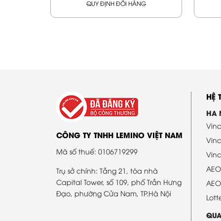
QUY ĐỊNH ĐỔI HÀNG
HỆ
HA 
Vinc
CÔNG TY TNHH LEMINO VIỆT NAM
Vin
Mã số thuế: 0106719299
Vinc
AEO
Trụ sở chính: Tầng 21, tòa nhà
Capital Tower, số 109, phố Trần Hưng
AEO
Đạo, phường Cửa Nam, TP.Hà Nội
Lott
QUA