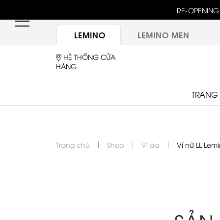
unway 25 bậc dốc đứng trong show "GOLDEN HOUR"
RE-OPENING 
ừ túi LEMINO với logo Double L mới sau một thập kỷ
LEMINO
LEMINO MEN
HỆ THỐNG CỬA
HÀNG
TRANG
Trang chủ
Shop
Ví da
Ví nữ LL Lem