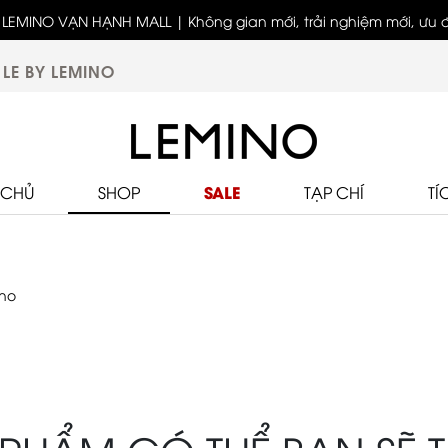
LEMINO VẠN HẠNH MALL | Không gian mới, trải nghiệm mới, ưu đã
biệt
LE BY LEMINO
SALE
 CHỦ
SHOP
TẠP CHÍ
TÍ
ino