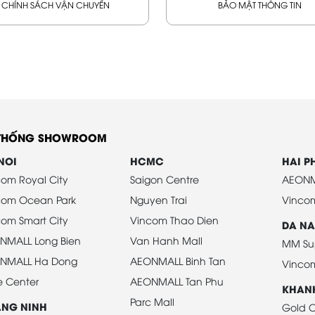
CHÍNH SÁCH VẬN CHUYỂN
BẢO MẬT THÔNG TIN
 THỐNG SHOWROOM
NOI
HCMC
HAI 
om Royal City
Saigon Centre
AEONM
com Ocean Park
Nguyen Trai
Vinco
om Smart City
Vincom Thao Dien
DA N
NMALL Long Bien
Van Hanh Mall
MM Su
NMALL Ha Dong
AEONMALL Binh Tan
Vinco
e Center
AEONMALL Tan Phu
KHAN
Parc Mall
NG NINH
Gold C