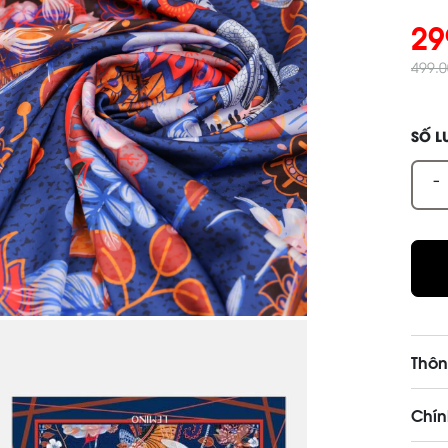
29
499.
SỐ 
-
Thôn
Chín