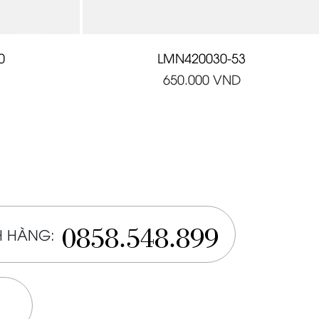
0
LMN420030-53
650.000
VND
0858.548.899
 HÀNG: