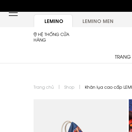
hông gian mới, trải nghiệm mới, ưu đãi tri ân đặc
biệt
LEMINO
LEMINO MEN
HỆ THỐNG CỬA
HÀNG
TRANG
Trang chủ
Shop
Khăn lụa cao cấp LEM