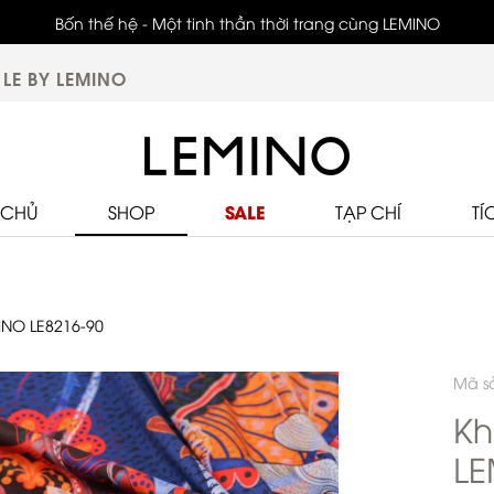
Bốn thế hệ - Một tinh thần thời trang cùng LEMINO
LE BY LEMINO
SALE
 CHỦ
SHOP
TẠP CHÍ
TÍ
INO LE8216-90
Mã s
Kh
LE