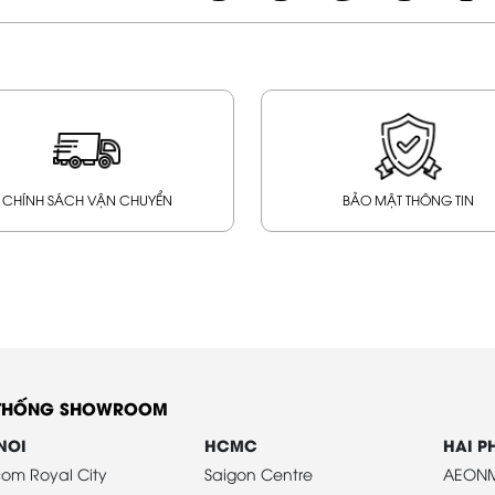
CHÍNH SÁCH VẬN CHUYỂN
BẢO MẬT THÔNG TIN
 THỐNG SHOWROOM
NOI
HCMC
HAI 
om Royal City
Saigon Centre
AEONM