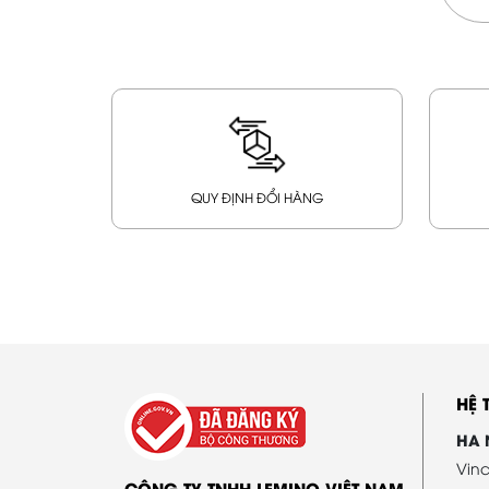
QUY ĐỊNH ĐỔI HÀNG
HỆ
HA 
Vinc
CÔNG TY TNHH LEMINO VIỆT NAM