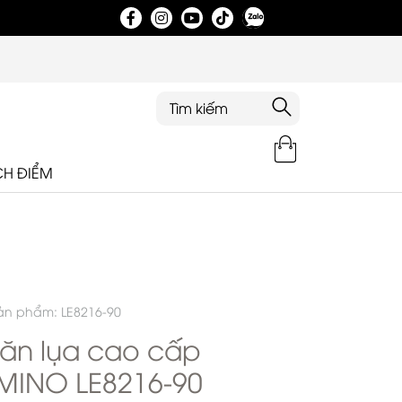
Tri ân khách hàng nhân dịp khai trương showroom
CH ĐIỂM
ản phẩm: LE8216-90
ăn lụa cao cấp
MINO LE8216-90