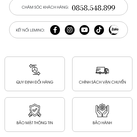
0858.548.899
CHĂM SÓC KHÁCH HÀNG:
KẾT NỐI LEMINO:
QUY ĐỊNH ĐỔI HÀNG
CHÍNH SÁCH VẬN CHUYỂN
BẢO MẬT THÔNG TIN
BẢO HÀNH