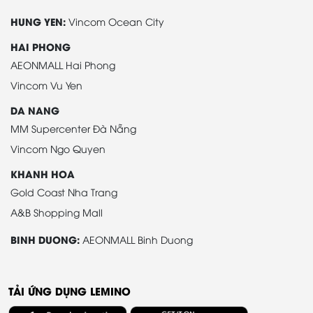
HUNG YEN:
Vincom Ocean City
HAI PHONG
AEONMALL Hai Phong
Vincom Vu Yen
DA NANG
MM Supercenter Đà Nẵng
Vincom Ngo Quyen
KHANH HOA
Gold Coast Nha Trang
A&B Shopping Mall
BINH DUONG:
AEONMALL Binh Duong
TẢI ỨNG DỤNG LEMINO