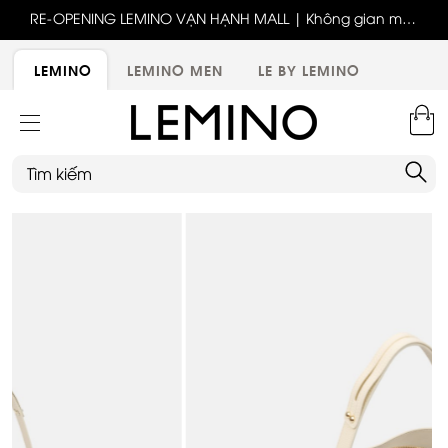
ốc
RE-OPENING LEMINO VẠN HẠNH MALL | Không gian mới,
x
trải nghiệm mới, ưu đãi tri ân đặc biệt
ới
LEMINO
LEMINO MEN
LE BY LEMINO