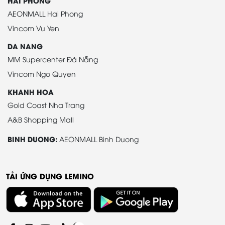
HAI PHONG
AEONMALL Hai Phong
Vincom Vu Yen
DA NANG
MM Supercenter Đà Nẵng
Vincom Ngo Quyen
KHANH HOA
Gold Coast Nha Trang
A&B Shopping Mall
BINH DUONG:
AEONMALL Binh Duong
TẢI ỨNG DỤNG LEMINO