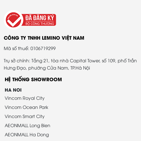
CÔNG TY TNHH LEMINO VIỆT NAM
Mã số thuế: 0106719299
Trụ sở chính: Tầng 21, tòa nhà Capital Tower, số 109, phố Trần
Hưng Đạo, phường Cửa Nam, TP.Hà Nội
HỆ THỐNG SHOWROOM
HA NOI
Vincom Royal City
Vincom Ocean Park
Vincom Smart City
AEONMALL Long Bien
AEONMALL Ha Dong