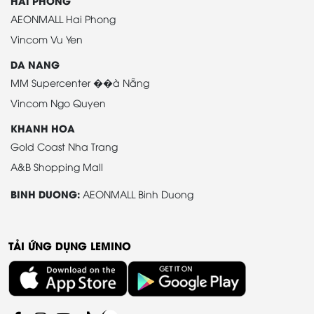
HAI PHONG
AEONMALL Hai Phong
Vincom Vu Yen
DA NANG
MM Supercenter ��à Nẵng
Vincom Ngo Quyen
KHANH HOA
Gold Coast Nha Trang
A&B Shopping Mall
BINH DUONG:
AEONMALL Binh Duong
TẢI ỨNG DỤNG LEMINO