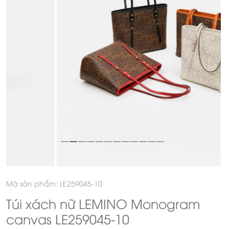
Mã sản phẩm: LE259045-10
Túi xách nữ LEMINO Monogram
canvas LE259045-10