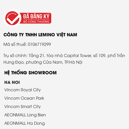
CÔNG TY TNHH LEMINO VIỆT NAM
Mã số thuế: 0106719299
Trụ sở chính: Tầng 21, tòa nhà Capital Tower, số 109, phố Trần
Hưng Đạo, phường Cửa Nam, TP.Hà Nội
HỆ THỐNG SHOWROOM
HA NOI
Vincom Royal City
Vincom Ocean Park
Vincom Smart City
AEONMALL Long Bien
AEONMALL Ha Dong