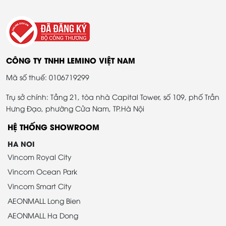
CÔNG TY TNHH LEMINO VIỆT NAM
Mã số thuế: 0106719299
Trụ sở chính: Tầng 21, tòa nhà Capital Tower, số 109, phố Trần
Hưng Đạo, phường Cửa Nam, TP.Hà Nội
HỆ THỐNG SHOWROOM
HA NOI
Vincom Royal City
Vincom Ocean Park
Vincom Smart City
AEONMALL Long Bien
AEONMALL Ha Dong