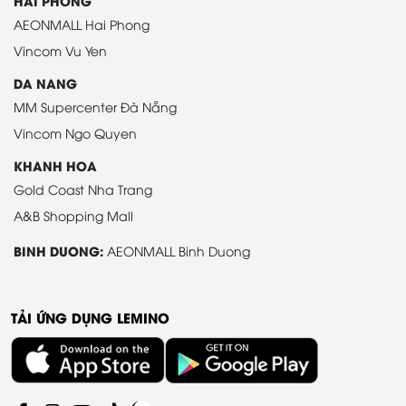
HAI PHONG
AEONMALL Hai Phong
Vincom Vu Yen
DA NANG
MM Supercenter Đà Nẵng
Vincom Ngo Quyen
KHANH HOA
Gold Coast Nha Trang
A&B Shopping Mall
BINH DUONG:
AEONMALL Binh Duong
TẢI ỨNG DỤNG LEMINO