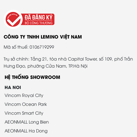
CÔNG TY TNHH LEMINO VIỆT NAM
Mã số thuế: 0106719299
Trụ sở chính: Tầng 21, tòa nhà Capital Tower, số 109, phố Trần
Hưng Đạo, phường Cửa Nam, TP.Hà Nội
HỆ THỐNG SHOWROOM
HA NOI
Vincom Royal City
Vincom Ocean Park
Vincom Smart City
AEONMALL Long Bien
AEONMALL Ha Dong