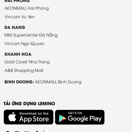
HAI PHONG
AEONMALL Hai Phong
Vincom Vu Yen
DA NANG
MM Supercenter Đà Nẵng
Vincom Ngo Quyen
KHANH HOA
Gold Coast Nha Trang
A&B Shopping Mall
BINH DUONG:
AEONMALL Binh Duong
TẢI ỨNG DỤNG LEMINO