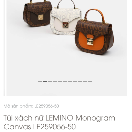
Mã sản phẩm: LE259056-50
Túi xách nữ LEMINO Monogram
Canvas LE259056-50