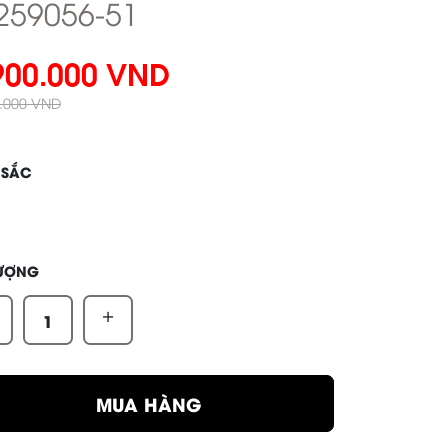
259056-51
900.000 VND
0.000 VND
 SẮC
LƯỢNG
+
MUA HÀNG