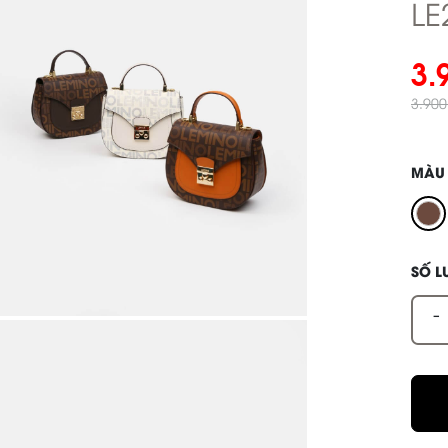
LE
3.
3.90
MÀU
SỐ 
-