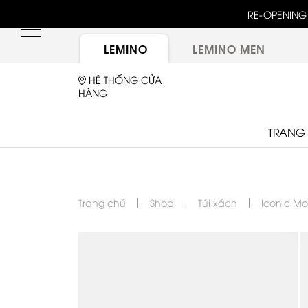
unway 25 bậc dốc đứng trong show "GOLDEN HOUR"
RE-OPENING 
ừ túi LEMINO với logo Double L mới sau một thập kỷ
LEMINO
LEMINO MEN
HỆ THỐNG CỬA
HÀNG
TRANG
Trang chủ
Shop
Túi xách
Iconic M