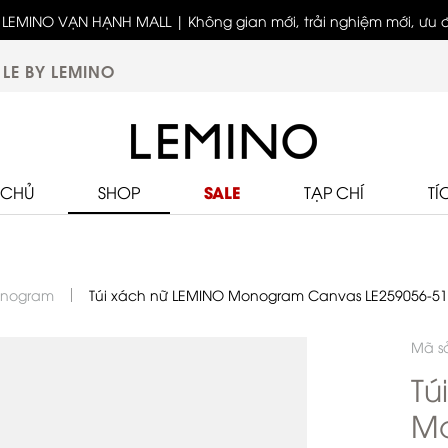
LEMINO VẠN HẠNH MALL | Không gian mới, trải nghiệm mới, ưu đã
biệt
LE BY LEMINO
SALE
 CHỦ
SHOP
TẠP CHÍ
TÍ
onogram
Túi xách nữ LEMINO Monogram Canvas LE259056-51
Mã s
Tú
M