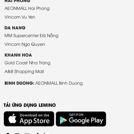
HAI PHONG
AEONMALL Hai Phong
Vincom Vu Yen
DA NANG
MM Supercenter Đà Nẵng
Vincom Ngo Quyen
KHANH HOA
Gold Coast Nha Trang
A&B Shopping Mall
BINH DUONG:
AEONMALL Binh Duong
TẢI ỨNG DỤNG LEMINO