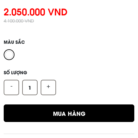
2.050.000 VND
4.100.000 VND
MÀU SẮC
SỐ LƯỢNG
-
+
MUA HÀNG