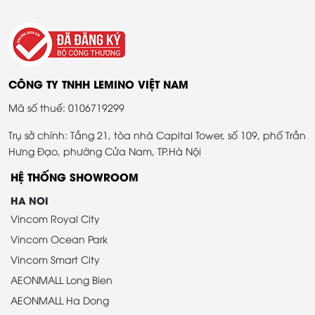
CÔNG TY TNHH LEMINO VIỆT NAM
Mã số thuế: 0106719299
Trụ sở chính: Tầng 21, tòa nhà Capital Tower, số 109, phố Trần
Hưng Đạo, phường Cửa Nam, TP.Hà Nội
HỆ THỐNG SHOWROOM
HA NOI
Vincom Royal City
Vincom Ocean Park
Vincom Smart City
AEONMALL Long Bien
AEONMALL Ha Dong