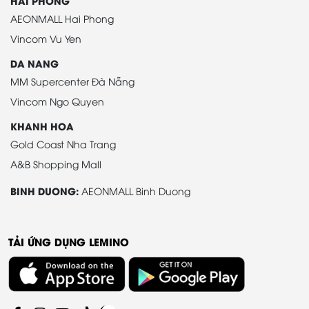
HAI PHONG
AEONMALL Hai Phong
Vincom Vu Yen
DA NANG
MM Supercenter Đà Nẵng
Vincom Ngo Quyen
KHANH HOA
Gold Coast Nha Trang
A&B Shopping Mall
BINH DUONG:
AEONMALL Binh Duong
TẢI ỨNG DỤNG LEMINO