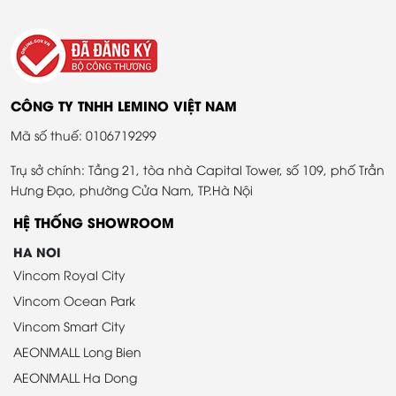
CÔNG TY TNHH LEMINO VIỆT NAM
Mã số thuế: 0106719299
Trụ sở chính: Tầng 21, tòa nhà Capital Tower, số 109, phố Trần
Hưng Đạo, phường Cửa Nam, TP.Hà Nội
HỆ THỐNG SHOWROOM
HA NOI
Vincom Royal City
Vincom Ocean Park
Vincom Smart City
AEONMALL Long Bien
AEONMALL Ha Dong