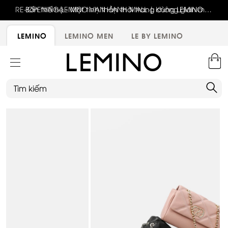
RE-OPENING LEMINO VẠN HẠNH MALL | Không gian mới,
Bốn thế hệ - Một tinh thần thời trang cùng LEMINO
trải nghiệm mới, ưu đãi tri ân đặc biệt
LEMINO
LEMINO MEN
LE BY LEMINO