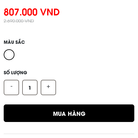
807.000 VND
2.690.000 VND
MÀU SẮC
SỐ LƯỢNG
-
+
MUA HÀNG