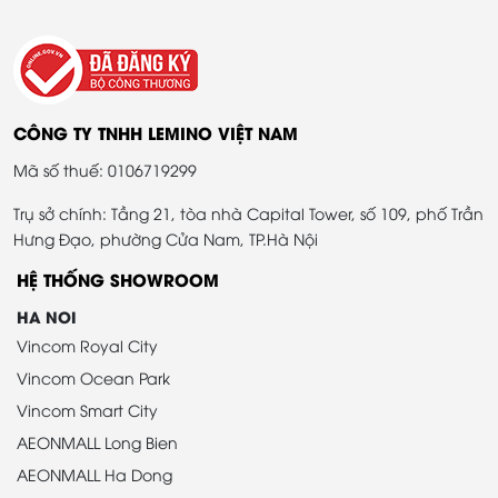
CÔNG TY TNHH LEMINO VIỆT NAM
Mã số thuế: 0106719299
Trụ sở chính: Tầng 21, tòa nhà Capital Tower, số 109, phố Trần
Hưng Đạo, phường Cửa Nam, TP.Hà Nội
HỆ THỐNG SHOWROOM
HA NOI
Vincom Royal City
Vincom Ocean Park
Vincom Smart City
AEONMALL Long Bien
AEONMALL Ha Dong