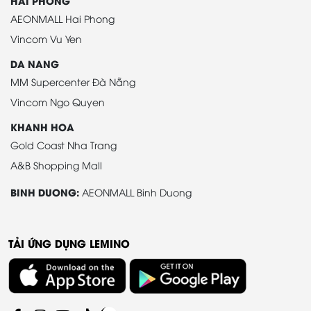
HAI PHONG
AEONMALL Hai Phong
Vincom Vu Yen
DA NANG
MM Supercenter Đà Nẵng
Vincom Ngo Quyen
KHANH HOA
Gold Coast Nha Trang
A&B Shopping Mall
BINH DUONG:
AEONMALL Binh Duong
TẢI ỨNG DỤNG LEMINO