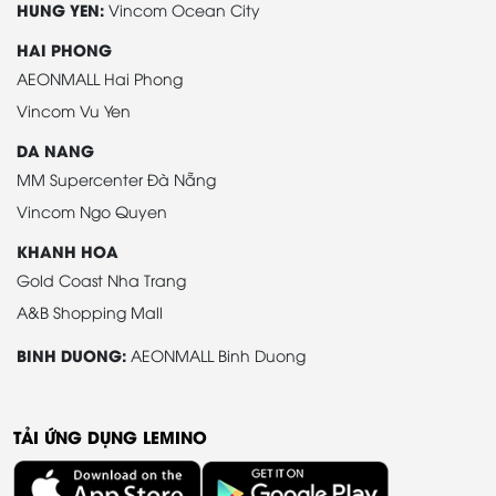
HUNG YEN:
Vincom Ocean City
HAI PHONG
AEONMALL Hai Phong
Vincom Vu Yen
DA NANG
MM Supercenter Đà Nẵng
Vincom Ngo Quyen
KHANH HOA
Gold Coast Nha Trang
A&B Shopping Mall
BINH DUONG:
AEONMALL Binh Duong
TẢI ỨNG DỤNG LEMINO