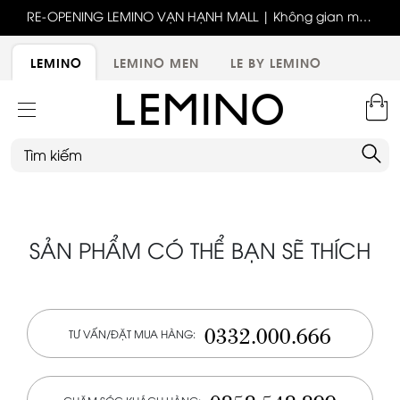
ốc
RE-OPENING LEMINO VẠN HẠNH MALL | Không gian mới,
x
trải nghiệm mới, ưu đãi tri ân đặc biệt
ới
LEMINO
LEMINO MEN
LE BY LEMINO
SẢN PHẨM CÓ THỂ BẠN SẼ THÍCH
0332.000.666
TƯ VẤN/ĐẶT MUA HÀNG: