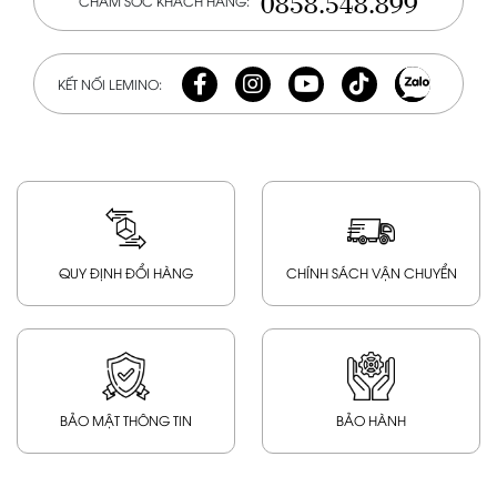
0858.548.899
CHĂM SÓC KHÁCH HÀNG:
KẾT NỐI LEMINO:
QUY ĐỊNH ĐỔI HÀNG
CHÍNH SÁCH VẬN CHUYỂN
BẢO MẬT THÔNG TIN
BẢO HÀNH