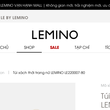
LEMINO VẠN HẠNH MALL | Không gian mới, trải nghiệm mới, ưu đã
biệt
LE BY LEMINO
SALE
 CHỦ
SHOP
TẠP CHÍ
TÍ
ion
Túi xách thời trang nữ LEMINO LE220007-80
Mã s
Tú
LE