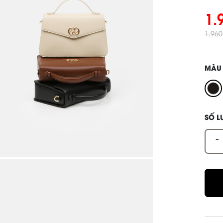
1.
1.96
MÀU
SỐ 
-