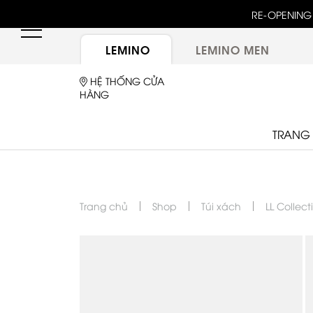
unway 25 bậc dốc đứng trong show "GOLDEN HOUR"
RE-OPENING 
ừ túi LEMINO với logo Double L mới sau một thập kỷ
LEMINO
LEMINO MEN
HỆ THỐNG CỬA
HÀNG
TRANG
Trang chủ
Shop
Túi xách
LL Collect