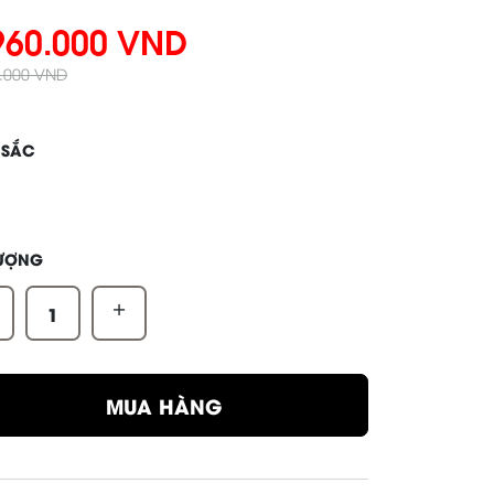
960.000 VND
0.000 VND
 SẮC
LƯỢNG
+
MUA HÀNG