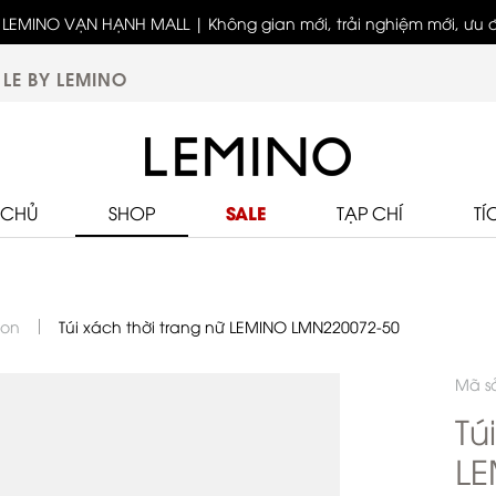
LEMINO VẠN HẠNH MALL | Không gian mới, trải nghiệm mới, ưu đã
biệt
LE BY LEMINO
SALE
 CHỦ
SHOP
TẠP CHÍ
TÍ
ion
Túi xách thời trang nữ LEMINO LMN220072-50
Mã s
Tú
LE