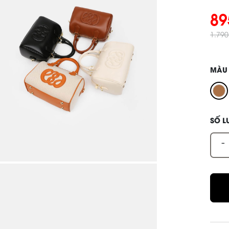
89
1.79
MÀU
SỐ 
-