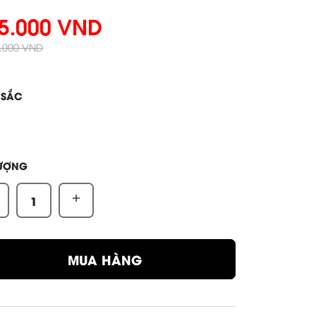
5.000 VND
0.000 VND
 SẮC
LƯỢNG
+
MUA HÀNG