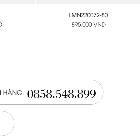
LMN220072-80
D
895.000
VND
0858.548.899
 HÀNG: