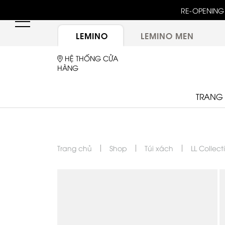
unway 25 bậc dốc đứng trong show "GOLDEN HOUR"
RE-OPENING 
ừ túi LEMINO với logo Double L mới sau một thập kỷ
LEMINO
LEMINO MEN
HỆ THỐNG CỬA
HÀNG
TRANG
Trang chủ
Shop
Túi xách
LL Collect