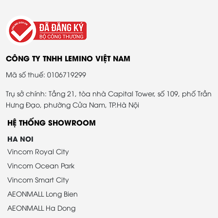
CÔNG TY TNHH LEMINO VIỆT NAM
Mã số thuế: 0106719299
Trụ sở chính: Tầng 21, tòa nhà Capital Tower, số 109, phố Trần
Hưng Đạo, phường Cửa Nam, TP.Hà Nội
HỆ THỐNG SHOWROOM
HA NOI
Vincom Royal City
Vincom Ocean Park
Vincom Smart City
AEONMALL Long Bien
AEONMALL Ha Dong