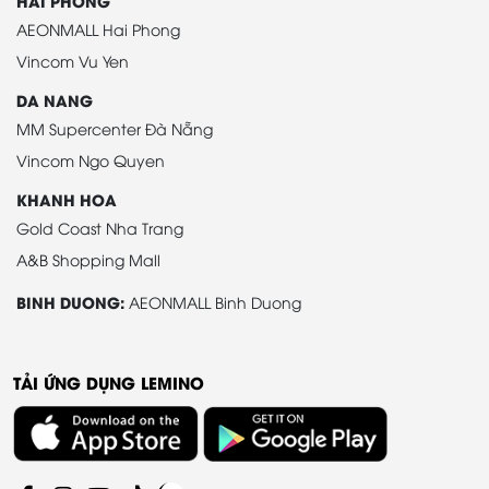
HAI PHONG
AEONMALL Hai Phong
Vincom Vu Yen
DA NANG
MM Supercenter Đà Nẵng
Vincom Ngo Quyen
KHANH HOA
Gold Coast Nha Trang
A&B Shopping Mall
BINH DUONG:
AEONMALL Binh Duong
TẢI ỨNG DỤNG LEMINO