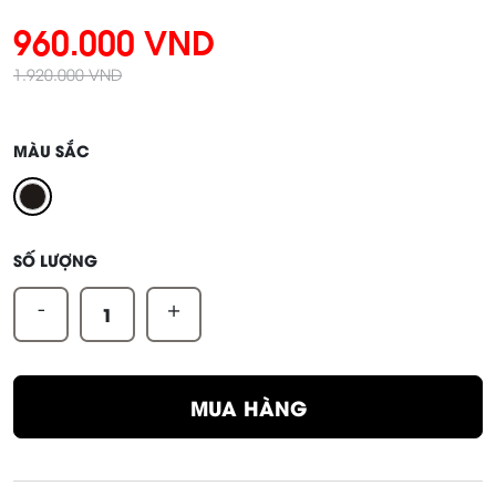
960.000 VND
1.920.000 VND
MÀU SẮC
SỐ LƯỢNG
-
+
MUA HÀNG