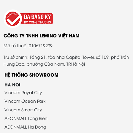
CÔNG TY TNHH LEMINO VIỆT NAM
Mã số thuế: 0106719299
Trụ sở chính: Tầng 21, tòa nhà Capital Tower, số 109, phố Trần
Hưng Đạo, phường Cửa Nam, TP.Hà Nội
HỆ THỐNG SHOWROOM
HA NOI
Vincom Royal City
Vincom Ocean Park
Vincom Smart City
AEONMALL Long Bien
AEONMALL Ha Dong