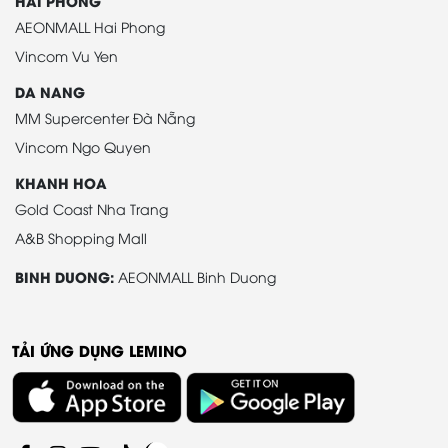
HAI PHONG
AEONMALL Hai Phong
Vincom Vu Yen
DA NANG
MM Supercenter Đà Nẵng
Vincom Ngo Quyen
KHANH HOA
Gold Coast Nha Trang
A&B Shopping Mall
BINH DUONG:
AEONMALL Binh Duong
TẢI ỨNG DỤNG LEMINO