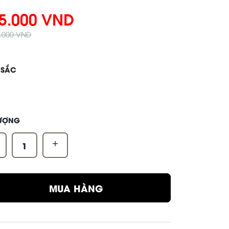
5.000 VND
0.000 VND
 SẮC
LƯỢNG
+
MUA HÀNG