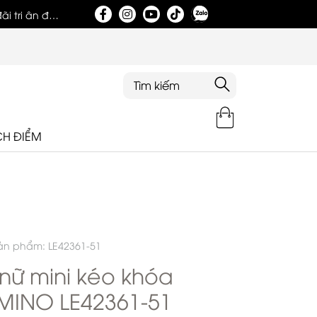
i tri ân đặc
Tri ân khách hàng nhân dịp khai trương showroom
CH ĐIỂM
ản phẩm: LE42361-51
 nữ mini kéo khóa
MINO LE42361-51