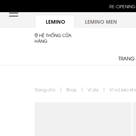
RE-OPENING 
LEMINO
LEMINO MEN
HỆ THỐNG CỬA
HÀNG
TRANG
Trang chủ
Shop
Ví da
Ví nữ kéo k