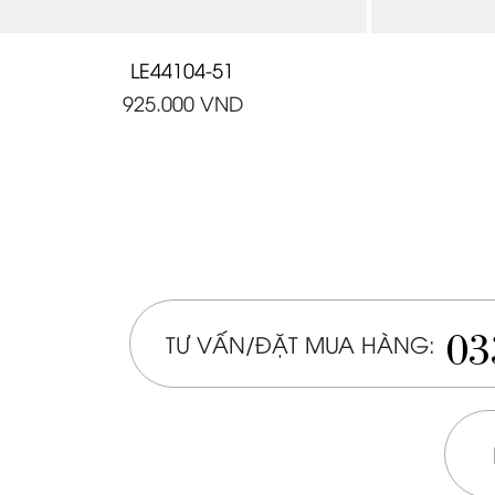
LE44104-51
925.000
VND
03
TƯ VẤN/ĐẶT MUA HÀNG: