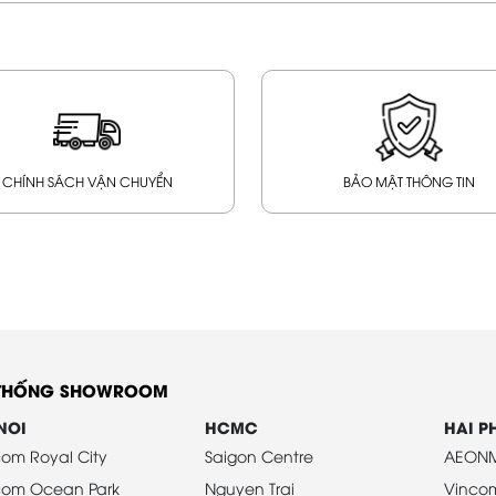
CHÍNH SÁCH VẬN CHUYỂN
BẢO MẬT THÔNG TIN
 THỐNG SHOWROOM
NOI
HCMC
HAI 
om Royal City
Saigon Centre
AEONM
com Ocean Park
Nguyen Trai
Vinco