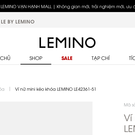
LEMINO VẠN HẠNH MALL | Không gian mới, trải nghiệm mới, ưu đã
Bốn thế hệ - Một tinh thần thời trang cùng LEMINO
biệt
LE BY LEMINO
SALE
 CHỦ
SHOP
TẠP CHÍ
TÍ
hóa
Ví nữ mini kéo khóa LEMINO LE42361-51
Mã s
Ví
LE