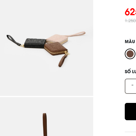
62
1.25
MÀU
SỐ 
-