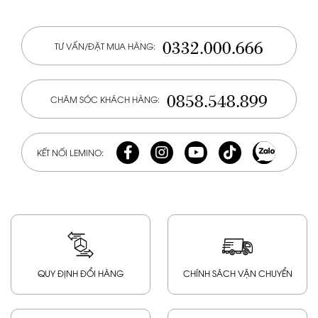
0332.000.666
TƯ VẤN/ĐẶT MUA HÀNG:
0858.548.899
CHĂM SÓC KHÁCH HÀNG:
KẾT NỐI LEMINO:
QUY ĐỊNH ĐỔI HÀNG
CHÍNH SÁCH VẬN CHUYỂN