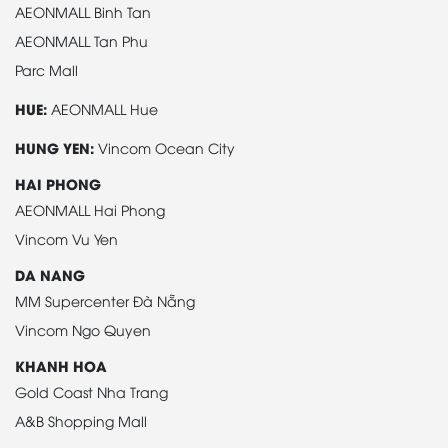
AEONMALL Binh Tan
AEONMALL Tan Phu
Parc Mall
HUE:
AEONMALL Hue
HUNG YEN:
Vincom Ocean City
HAI PHONG
AEONMALL Hai Phong
Vincom Vu Yen
DA NANG
MM Supercenter Đà Nẵng
Vincom Ngo Quyen
KHANH HOA
Gold Coast Nha Trang
A&B Shopping Mall