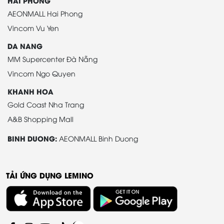
HAI PHONG
AEONMALL Hai Phong
Vincom Vu Yen
DA NANG
MM Supercenter Đà Nẵng
Vincom Ngo Quyen
KHANH HOA
Gold Coast Nha Trang
A&B Shopping Mall
BINH DUONG:
AEONMALL Binh Duong
TẢI ỨNG DỤNG LEMINO