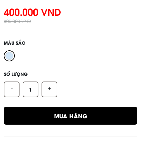
400.000 VND
800.000 VND
MÀU SẮC
SỐ LƯỢNG
-
+
MUA HÀNG