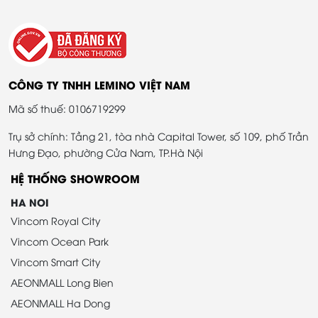
CÔNG TY TNHH LEMINO VIỆT NAM
Mã số thuế: 0106719299
Trụ sở chính: Tầng 21, tòa nhà Capital Tower, số 109, phố Trần
Hưng Đạo, phường Cửa Nam, TP.Hà Nội
HỆ THỐNG SHOWROOM
HA NOI
Vincom Royal City
Vincom Ocean Park
Vincom Smart City
AEONMALL Long Bien
AEONMALL Ha Dong