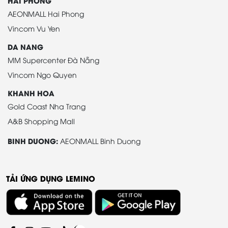
HAI PHONG
AEONMALL Hai Phong
Vincom Vu Yen
DA NANG
MM Supercenter Đà Nẵng
Vincom Ngo Quyen
KHANH HOA
Gold Coast Nha Trang
A&B Shopping Mall
BINH DUONG:
AEONMALL Binh Duong
TẢI ỨNG DỤNG LEMINO