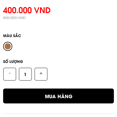
400.000 VND
800.000 VND
MÀU SẮC
SỐ LƯỢNG
-
+
MUA HÀNG