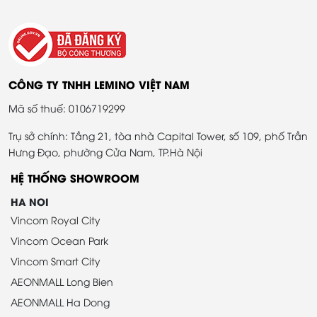
CÔNG TY TNHH LEMINO VIỆT NAM
Mã số thuế: 0106719299
Trụ sở chính: Tầng 21, tòa nhà Capital Tower, số 109, phố Trần
Hưng Đạo, phường Cửa Nam, TP.Hà Nội
HỆ THỐNG SHOWROOM
HA NOI
Vincom Royal City
Vincom Ocean Park
Vincom Smart City
AEONMALL Long Bien
AEONMALL Ha Dong